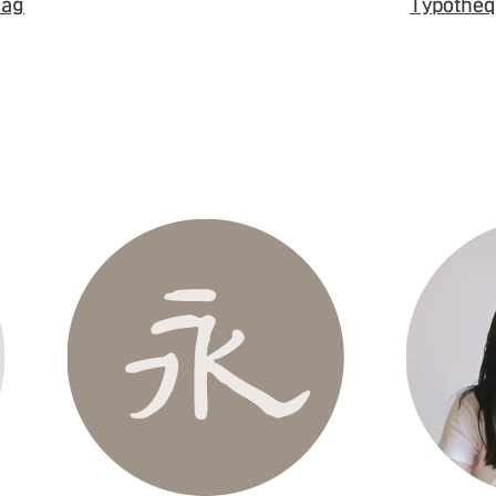
aag
Typothe