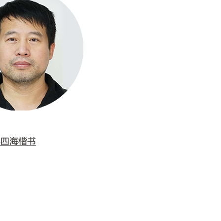
孙四海楷书