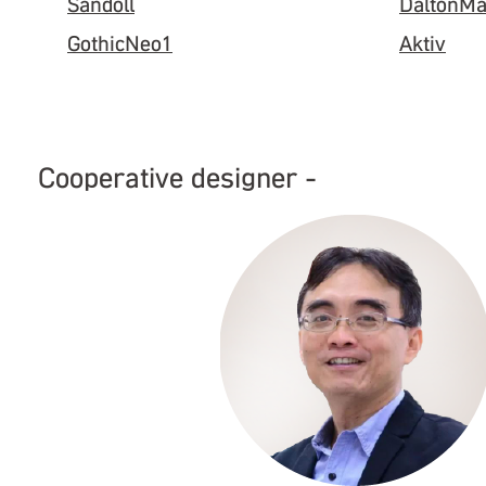
Sandoll
DaltonM
GothicNeo1
Aktiv
Cooperative designer -