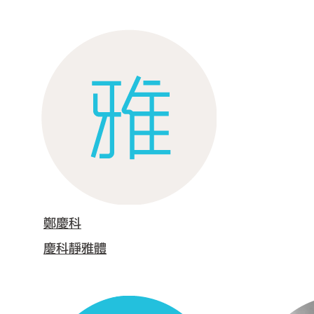
鄭慶科
慶科靜雅體