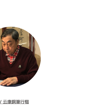
/ 云康鋼筆行楷