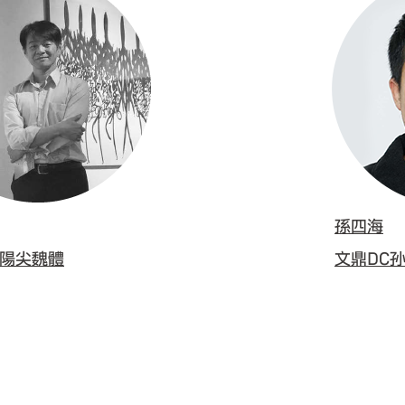
孫四海
黃陽尖魏體
文鼎DC