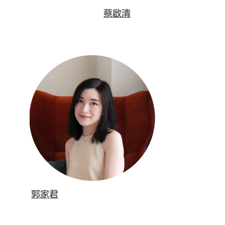
蔡啟清
郭家君