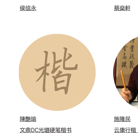
侯信永
蔡燊軒
陳艶瑜
施隆民
文鼎DC光璐硬笔楷书
云康行楷 