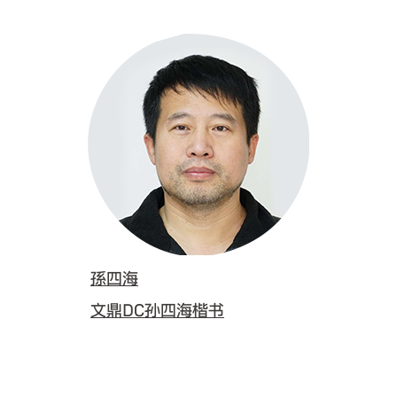
孫四海
文鼎DC孙四海楷书