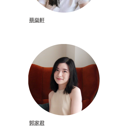
蔡燊軒
郭家君