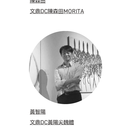
陳森田
文鼎DC陳森田MORITA
黃智陽
文鼎DC黃陽尖魏體