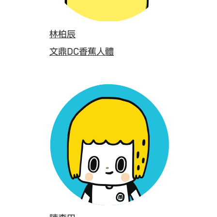
林柏辰
文鼎DC香蕉人體