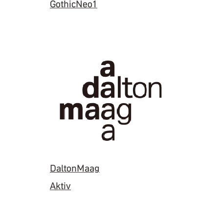
GothicNeo1
DaltonMaag
Aktiv