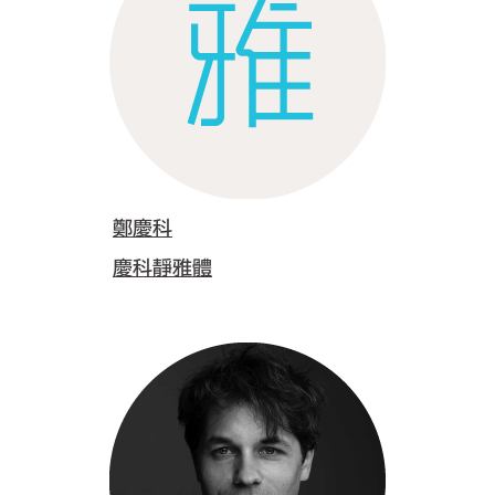
鄭慶科
慶科靜雅體