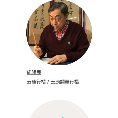
施隆民
云康行楷 / 云康鋼筆行楷