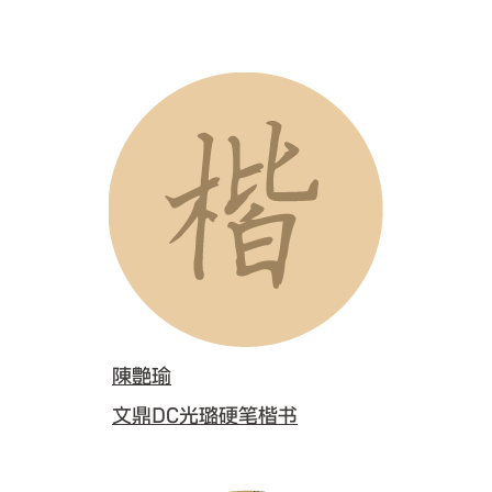
陳艶瑜
文鼎DC光璐硬笔楷书