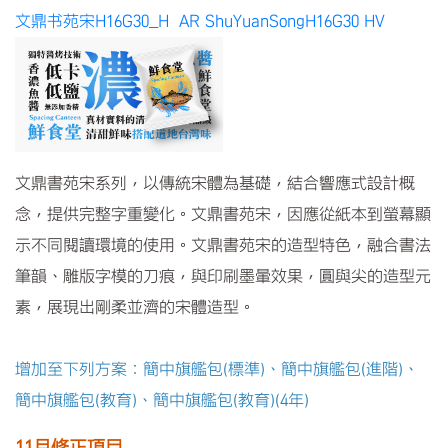
文鼎书苑宋H16G30_H AR ShuYuanSongH16G30 HV
文鼎書苑宋系列，以傳統宋體為基礎，結合響應式設計概
念，提供完整字重變化。文鼎書苑宋，因應從紙本到螢幕顯
示不同閱讀環境的使用。文鼎書苑宋的造型特色，融合書法
筆韻、雕版字模的刀痕，與印刷墨暈效果，圓與尖的造型元
素，展現出剛柔並濟的宋體造型。
增加至下列方案：簡中旗艦包(標準)、簡中旗艦包(進階)、
簡中旗艦包(教育)、簡中旗艦包(教育)(4年)
11月修正項目