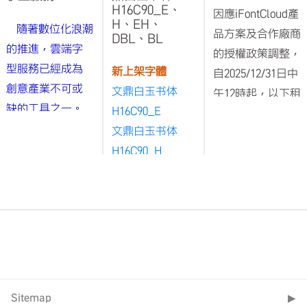
H16C90_E、
因應iFontCloud產
H、EH、
隨著數位化浪潮
品方案及合作廠商
DBL、BL
的推進，雲端字
的授權政策調整，
型服務已經成為
新上架字體
自2025/12/31日中
創意產業不可或
文鼎白玉书体
午12時起，以下租
缺的工具之一。
H16C90_E
賃字型原維護字體
森澤與文鼎字型
文鼎白玉书体
包方案將進行下
身為字型設計與
H16C90_H
架：
字體相關服務的
文鼎白玉书体
文鼎日文字
領導廠商，一直
H16C90_EＨ
型包 (進階)
致力於提供客戶
文鼎白玉书体
AR Latin
最優質的字型解
H16C90_DBL
Font Pack
決方案，為了進
文鼎白玉书体
(進階)
一步提升使用者
H16C90_BL
Typotheque
體驗，將集團旗
Sitemap
▶
Font