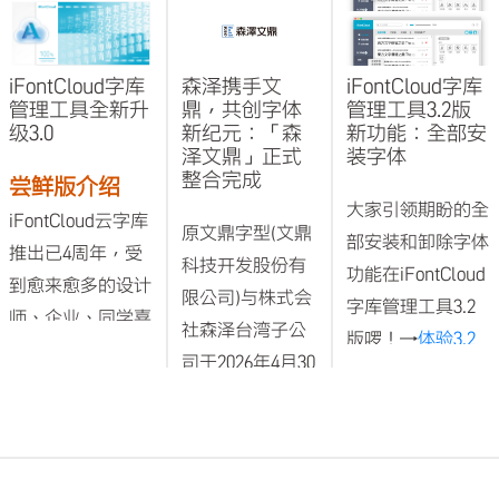
iFontCloud字库
森泽携手文
iFontCloud字库
管理工具全新升
鼎，共创字体
管理工具3.2版
级3.0
新纪元：「森
新功能：全部安
泽文鼎」正式
装字体
整合完成
尝鲜版介绍
大家引领期盼的全
iFontCloud云字库
原文鼎字型(文鼎
部安装和卸除字体
推出已4周年，受
科技开发股份有
功能在iFontCloud
到愈来愈多的设计
限公司)与株式会
字库管理工具3.2
师、企业、同学喜
社森泽台湾子公
版啰！→
体验3.2
爱与采用，文鼎不
司于2026年4月30
版
断追求让使用者能
日正式整合为森
有更好的体验和服
全部安装和卸除的
泽文鼎股份有限
务质量，
功能列表，将鼠标
公司（简称森泽
iFontCloud字库管
放在「我的字
文鼎）。