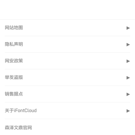
理工具全新改版升
体」、「最爱字
级3.0，已进入最
体」和自定义的组
后测试阶段，文鼎
名上，使用鼠标右
森泽文鼎将维持
网站地图
▶
迫不及待想让使用
键就能看到，除了
「文鼎字型」品
者抢先体验，率先
可将订单内的所有
牌，并承袭文鼎
隐私声明
▶
推出iFontCloud字
字体安装外，也能
三十六年来于中
库管理工具3.0
够将自定义组中的
文字型设计领域
网安政策
▶
Mac尝鲜版和
字体全部安装和卸
所累积的深厚实
Windows尝鲜版。
除字体。如果只想
举发盗版
力与卓越技术，
▶
要挑选几套字体全
同时融合森泽集
部安装也是可以。
销售据点
▶
团的全球网络与
多元视角，秉持
安装全部字型的时
关于iFontCloud
▶
「以文字贡献社
间会因网络环境而
会」之理念，发
不定。在安装大量
森泽文鼎官网
挥一加一大于二
字型后，每次计算