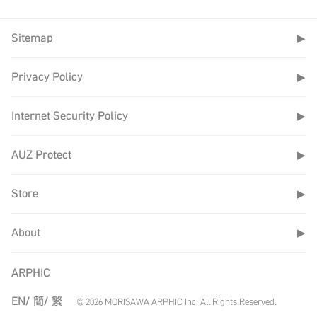
浪花溫柔地拍打
不受影響)，
協助&線上客服
著腳丫，老爸悠
若提前完成將會提
https://www.ifontcloud.com/index/service&help.jsp
Sitemap
▶
然自得探索水下
前恢復服務，
世界，吹拂來的
不便之處，敬請見
Privacy Policy
▶
海風，就像童言
請大家帶好口罩，
諒
童語般訴說者對
注意安全
Internet Security Policy
▶
父親永無止境的
iFontCloud 雲端
連結與崇拜。
字庫服務平台
AUZ Protect
▶
「大海爸爸」以
厚實筆畫勾勒出
Store
▶
對父親的思念以
及汪洋大海浩瀚
About
▶
的嚮往。直、豎
筆畫設計以強烈
ARPHIC
對比的樣貌呈
EN/
簡/
繁
© 2026 MORISAWA ARPHIC Inc. All Rights Reserved.
現，流露在海上