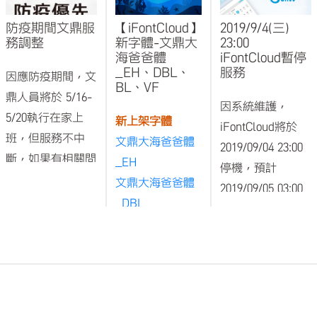
防疫期間文鼎服
【iFontCloud】
2019/9/4(三)
務調整
新字體-文鼎大
23:00
海爸爸體
iFontCloud暫停
_EH、DBL、
服務
因應防疫期間，文
BL、VF
鼎人員將於 5/16-
因系統維護，
5/20執行在家上
新上架字體
iFontCloud將於
班，但服務不中
文鼎大海爸爸體
2019/09/04 23:00
斷，如果有相關問
_EH
停機，預計
題可透過以下聯
文鼎大海爸爸體
2019/09/05 03:00
繫：
_DBL
恢復開機。
文鼎大海爸爸體
期間iFontCloud雲
iFontCloud客服信
_BL
字庫管理工具、網
箱
文鼎VF大海爸爸
頁字型、網站將暫
ifontcloud@arphic.com.tw
體_Wu
停服務，(已安裝
在電腦上的字型將
iFontCloud服務與