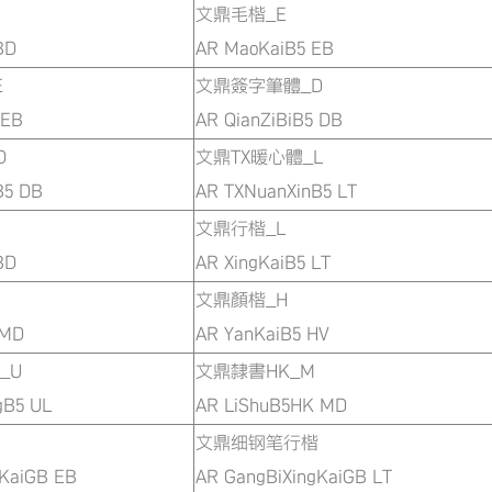
文鼎毛楷_E
BD
AR MaoKaiB5 EB
E
文鼎簽字筆體_D
 EB
AR QianZiBiB5 DB
D
文鼎TX暖心體_L
B5 DB
AR TXNuanXinB5 LT
文鼎行楷_L
BD
AR XingKaiB5 LT
文鼎顏楷_H
B5 MD
AR YanKaiB5 HV
_U
文鼎隸書HK_M
gB5 UL
AR LiShuB5HK MD
文鼎细钢笔行楷
gKaiGB EB
AR GangBiXingKaiGB LT