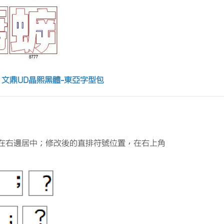
)、文鼎UD晶熙黑體-東亞字型包
在右邊居中；修改後的直排符號位置，在右上角