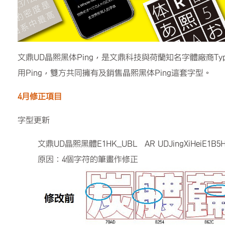
文鼎UD晶熙黑体Ping，是文鼎科技與荷蘭知名字體廠商Ty
用Ping，雙方共同擁有及銷售晶熙黑体Ping這套字型。
4月修正項目
字型更新
文鼎UD晶熙黑體E1HK_UBL AR UDJingXiHeiE1B5H
原因：4個字符的筆畫作修正