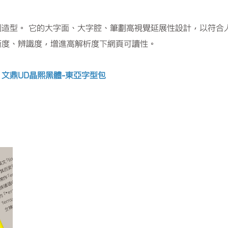
造型。 它的大字面、大字腔、筆劃高視覺延展性設計，以符合
晰度、辨識度，增進高解析度下網頁可讀性。
)、文鼎UD晶熙黑體-東亞字型包