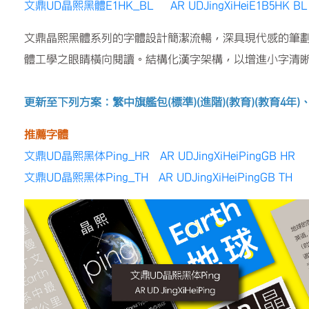
文鼎UD晶熙黑體E1HK_BL AR UDJingXiHeiE1B5HK BL
文鼎晶熙黑體系列的字體設計簡潔流暢，深具現代感的筆劃
體工學之眼睛橫向閱讀。結構化漢字架構，以增進小字清
更新至下列方案：繁中旗艦包(標準)(進階)(教育)(教育4年
推薦字體
文鼎UD晶熙黑体Ping_HR AR UDJingXiHeiPingGB HR
文鼎UD晶熙黑体Ping_TH AR UDJingXiHeiPingGB TH