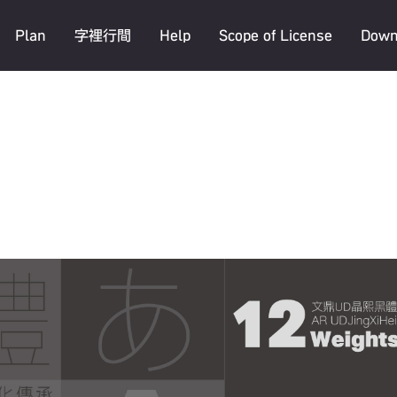
Plan
字裡行間
Help
Scope of License
Down