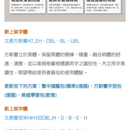
新上架字體
文鼎方新書H7_EH、DBL、BL、UBL
方新書立於黑體，保留黑體的簡練、穩重，融合明體的舒
適、清雅，並以高規格審視標題用字之識別性、內文用字易
讀性，期望帶給使用者最佳的使用體驗。
更新至下列方案：繁中旗艦包(標準)(進階)、方新書字型包
(進階)、美感學習包(教育)
新上架字體
文鼎書苑宋HKH32C80_M、D、B、E、H