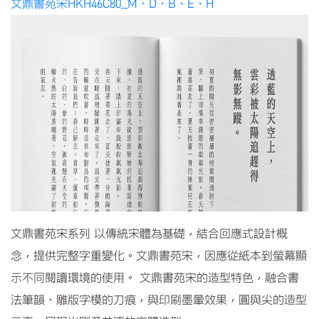
文鼎書苑宋HKH46C80_M、D、B、E、H
文鼎書苑宋系列 以傳統宋體為基礎，結合回應式設計概
念，提供完整字重變化。文鼎書苑宋，因應從紙本到螢幕顯
示不同閱讀環境的使用。 文鼎書苑宋的造型特色，融合書
法筆韻、雕版字模的刀痕，與印刷墨暈效果，圓與尖的造型