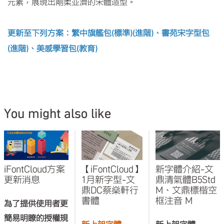
元素，展現出剛柔並濟的宋體造型。
更新至下列方案：繁中旗艦包(標準)(進階)、書苑宋字型包
(進階)、美感學習包(教育)
You might also like
iFontCloud方案
【iFontCloud】
新字體介紹-文
更新消息
1月新字型-文
鼎清氣體B5Std
鼎DC蔡燊軒行
M、文鼎標楷空
書體
框注音 M
為了提供使用者更
簡易明瞭的授權規