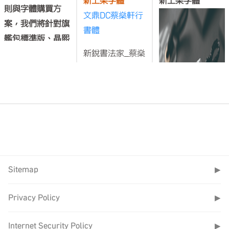
新上架字體
新上架字體
則與字體購買方
文鼎DC蔡燊軒行
案，我們將針對旗
書體
艦包標準版、晶熙
黑東亞字型包以及
新銳書法家_蔡燊
方新書字型包，作
軒的手寫行書
字型套數與販售價
體，它的筆酣墨
格的變動。旗艦包
飽，融合日常書
標準版的內容將與
寫風格及行書特
旗艦包進階版一
點，書法酣暢渾
致，但進階版額外
厚，字構飽滿優
提供OTF字體格
美，線條粗細結
Sitemap
▶
式。
合，筆觸收放自
如，呈現出豐富
繁中旗艦包標準版
Privacy Policy
▶
的神韻。愛好者
$5,400
通過蔡燊軒行書
新增加21套TTF字
Internet Security Policy
▶
文鼎清氣體B5Std