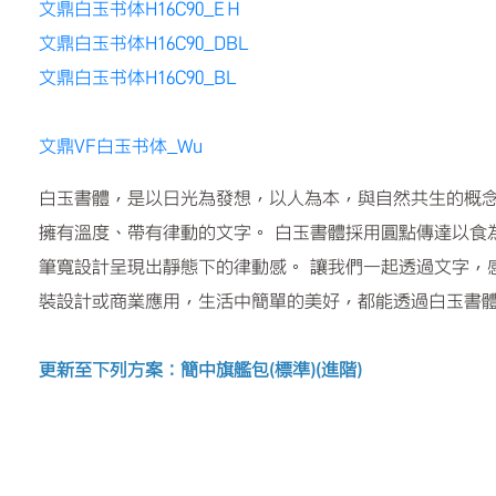
文鼎白玉书体H16C90_EＨ
文鼎白玉书体H16C90_DBL
文鼎白玉书体H16C90_BL
文鼎VF白玉书体_Wu
白玉書體，是以日光為發想，以人為本，與自然共生的概
擁有溫度、帶有律動的文字。 白玉書體採用圓點傳達以食
筆寬設計呈現出靜態下的律動感。 讓我們一起透過文字，
裝設計或商業應用，生活中簡單的美好，都能透過白玉書
更新至下列方案：簡中旗艦包(標準)(進階)