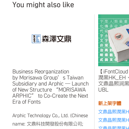
You might also like
Business Reorganization
【iFontCl
by Morisawa Group’s Taiwan
潤黑HK_EH
Subsidiary and Arphic — Launch
文鼎晶熙润黑_
of New Structure “MORISAWA
UBL
ARPHIC” to Co-Create the Next
Era of Fonts
新上架字體
文鼎晶熙潤黑H
Arphic Technology Co., Ltd. (Chinese
文鼎晶熙潤黑HK
name: 文鼎科技開發股份有限公司;
文鼎晶熙潤黑HK