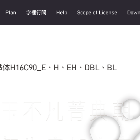
Plan
字裡行間
Help
Scope of License
Down
书体H16C90_E、H、EH、DBL、BL