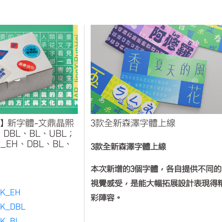
oud】新字體-文鼎晶熙
3款全新森澤字體上線
、DBL、BL、UBL；
EH、DBL、BL、
3款全新森澤字體上線
本次新增的3個字體，各自提供不同的
視覺感受，是能大幅拓展設計表現得
K_EH
彩陣容。
_DBL
_BL