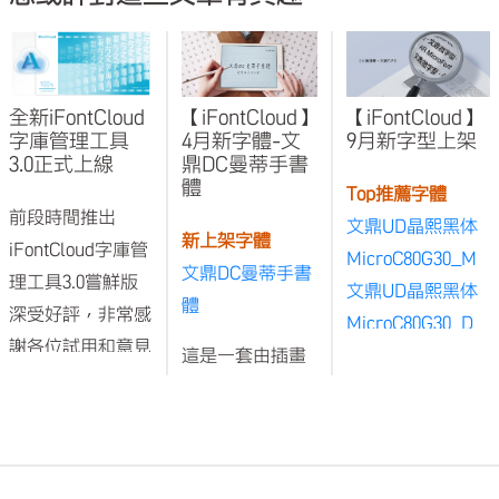
全新iFontCloud
【iFontCloud】
【iFontCloud】
字庫管理工具
4月新字體-文
9月新字型上架
3.0正式上線
鼎DC曼蒂手書
體
Top推薦字體
前段時間推出
文鼎UD晶熙黑体
新上架字體
iFontCloud字庫管
MicroC80G30_M
文鼎DC曼蒂手書
理工具3.0嘗鮮版
文鼎UD晶熙黑体
體
深受好評，非常感
MicroC80G30_D
謝各位試用和意見
這是一套由插畫
文鼎UD晶熙黑体
回饋。透過嘗鮮版
家Mandie親筆書
MicroC80G30_B
讓文鼎聽到使用者
寫的手寫字體。
文鼎微字型 (AR
的聲音，每一則意
Mandie平時一直
Micro Font)，是
見都是文鼎成長的
保持著手寫的習