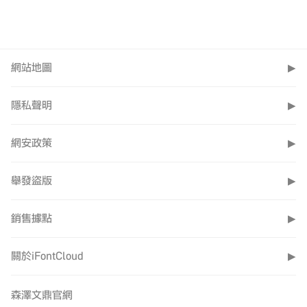
文鼎獨家研發字型
動力，只為了給予
慣，希望也能夠
技術，解決微小字
使用者優質體驗，
讓更多人記得手
型在各種包裝印
經歷漫長時間的開
寫字體的溫度，
刷、防偽印刷等領
發，終於不負眾望
網站地圖
▶
回味一筆一畫寫
域，使字型能非常
正式推出
字的時光，重溫
清晰的顯示及列
iFontCloud字庫管
隱私聲明
▶
手寫字體的情
印。
理工具3.0
。為了
感。
網安政策
▶
讓iFontCloud字庫
針對在產品成分標
管理工具 2.3版的
舉發盜版
新上架字體
示或是電子產品安
▶
使用者能夠無痛轉
文鼎大海爸爸体
規等印刷，標示
到iFontCloud字庫
銷售據點
▶
_BL
5pt~8pt左右的微
管理工具3.0，第
小文字，甚至小到
一次開啟3.0系統
關於iFontCloud
▶
3pt的超高品質防
會自動將2.3的安
偽印刷的文字應
裝字型和群組資料
森澤文鼎官網
用，文鼎開發晶熙
匯入到3.0。