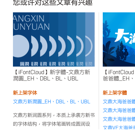
您或许对这些文章有兴趣
【iFontCloud】新字體-文鼎方新
【iFontCl
潤圓_EH、DBL、BL、UBL
爸爸體_EH、
新上架字体
新上架字體
文鼎方新潤圓_EH、DBL、BL、UBL
文鼎大海爸爸體
文鼎大海爸爸體
文鼎方新润圆系列，本质上承袭方新书
文鼎大海爸爸體
的字体结构，将字体笔画转成圆润设
文鼎VF大海爸
计，成为具有现代、时尚风格的圆体家