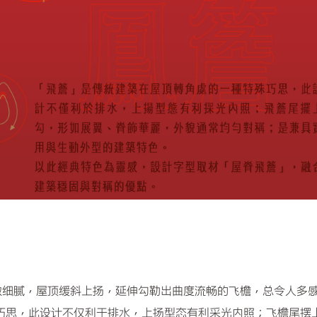
致细腻，屋顶缓斜上扬，延伸勾勒出曲度流畅的飞檐，总令人多
巧思，此设计不仅利于排水，上扬型态有利采光内照；飞檐尾摆