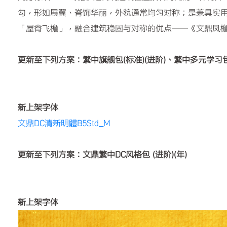
勾，形如展翼、脊饰华丽，外貌通常均匀对称；是兼具实用
「屋脊飞檐」，融合建筑稳固与对称的优点——《文鼎凤
更新至下列方案：繁中旗舰包(标准)(进阶)、繁中多元学习包
新上架字体
文鼎DC清新明體B5Std_M
更新至下列方案：文鼎繁中DC风格包 (进阶)(年)
新上架字体