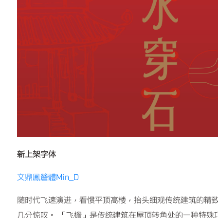
新上架字体
文鼎鳳簷體Min_D
随时代飞速演进，看惯平顶高楼，抬头细观传统建筑的精
几分惊叹。 「飞檐」是传统建筑在屋顶转角处的一种特殊