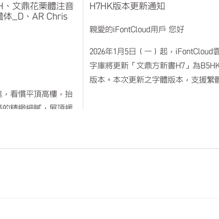
H、文鼎花栗體注音
H7HK版本更新通知
_D、AR Chris
親愛的iFontCloud用戶 您好
2026年1月5日（一）起，iFontCloud
字庫將更新「文鼎方新書H7」為B5H
版本。本次更新之字體版本，支援繁
進，看慣平頂高樓，抬
中文、香港外字超過18,000字。
築的精緻細膩，屋頂緩
勾勒出曲度流暢的飛
感幾分驚歎。 「飛簷」
原先使用「文鼎方新書H7」版本之用
屋頂轉角處的一種特殊
戶請於1月5日後下載「文鼎方新書
不僅利於排水，上揚型
H7HK」版本使用，可支援更多漢字顯
照；飛簷尾擺上勾，形
示。
華麗，外貌通常均勻對
用與生動外型的建築特