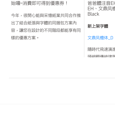
始囉~消費即可得到優惠券！
爸爸體注音E
EH、文鼎凤檐体
Black
今年，很開心能與采憶紙業共同合作推
出了結合紙張與字體的同捆包方案內
新上架字體
容，讓您在設計的不同階段都能享有同
樣的優惠方案。
文鼎凤檐体_D
即日起至10/22止，只要在采憶紙
隨時代飛速演
業或是文鼎字型消費
頭細觀傳統建
斜上揚，延伸
- 滿9,500元，出示購買憑證，即可
簷，總令人多
獲得3,000元優惠券
是傳統建築在
- 滿3,000元，出示購買憑證，即可
巧思，此設計
獲得1,000元優惠券
態有利採光內
情境一
如展翼、脊飾
當您在采憶紙業購買了9,500元的紙
稱；是兼具實
時，可憑發票等作為憑證，購買文鼎字