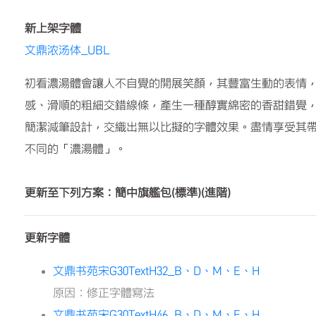
新上架字體
文鼎浓汤体_UBL
初看濃湯體會讓人不自覺的開展笑顏，其豐富生動的表情
感、滑順的粗細交錯線條，產生一種醇實綿密的香甜錯覺
簡潔減筆設計，交織出無以比擬的字體效果。盡情享受其
不同的「濃湯體」。
更新至下列方案：簡中旗艦包(標準)(進階)
更新字體
文鼎书苑宋G30TextH32_B、D、M、E、H
原因：修正字體寫法
文鼎书苑宋G30TextH46_B、D、M、E、H