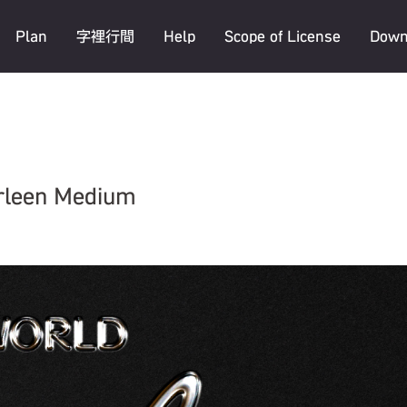
Plan
字裡行間
Help
Scope of License
Down
en Medium