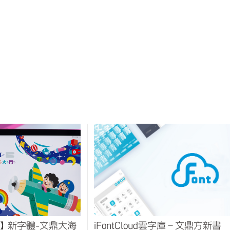
oud】新字體-文鼎大海
iFontCloud雲字庫–文鼎方新書