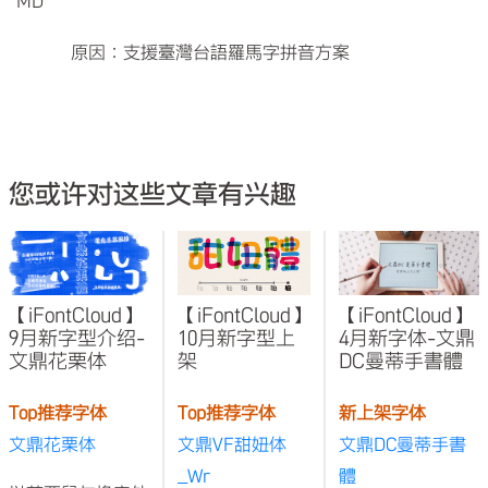
MD
原因：支援臺灣台語羅馬字拼音方案
您或许对这些文章有兴趣
【iFontCloud】
【iFontCloud】
【iFontCloud】
9月新字型介绍-
10月新字型上
4月新字体-文鼎
文鼎花栗体
架
DC曼蒂手書體
Top推荐字体
Top推荐字体
新上架字体
文鼎花栗体
文鼎VF甜妞体
文鼎DC曼蒂手書
_Wr
體