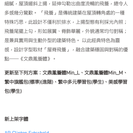
細膩，屋頂緩斜上揚，延伸勾勒出曲度流暢的飛簷，總令人
多感幾分驚歎。 「飛簷」是傳統建築在屋頂轉角處的一種
特殊巧思，此設計不僅利於排水，上揚型態有利採光內照；
飛簷尾擺上勾，形如展翼、脊飾華麗，外貌通常均勻對稱；
是兼具實用與生動外型的建築特色。 以此經典特色為靈
感，設計字型取材「屋脊飛簷」，融合建築穩固與對稱的優
點——《文鼎鳳簷體》。
更新至下列方案：文鼎鳳簷體Min_L、文鼎鳳簷體Min_M、
繁中旗艦包(標準)(進階)、繁中多元學習包(學生)、美感學習
包(學生)
新上架字體
AR Clinton Extrabold