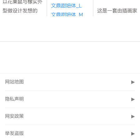
以花栗鼠与橡实外
文鼎甜妞体_L
型做设计发想的
这是一套由插画家
文鼎甜妞体_M
Display Type。笔
Mandie亲笔书写
文鼎甜妞体_D
型设计带有圆润
的手写字体。
文鼎甜妞体_E
感，充满着花栗鼠
Mandie平时一直
小巧可爱的样貌，
文鼎甜妞体系
保持着手写的习
横、竖笔画无拘泥
列，是充满孩童
惯，希望也能够让
的建筑于字体结
般童趣的天真气
更多人记得手写字
构，以律动的方式
息，设计发想是
体的温度，回味一
网站地图
▶
带出手写字的温度
针对使用者年龄
笔一画写字的时
感，其展现花栗鼠
而设计的，特别
光，重温手写字体
隐私声明
▶
的活力、不受拘束
是少女、儿童等
的情感。
的性格，让使用者
年轻族群的刊
新上架字体
网安政策
▶
能透过花栗体可
物，印刷相关产
文鼎大海爸爸体
爱、自由的特色在
品使用的字型。
举发盗版
_BL
▶
生活中增加幸福
文鼎甜妞体的笔