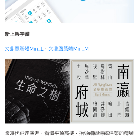
新上架字體
文鼎鳳簷體Min_L
、
文鼎鳳簷體Min_M
隨時代飛速演進，看慣平頂高樓，抬頭細觀傳統建築的精緻