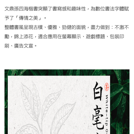
文鼎孫四海楷書突顯了書寫感和趣味性，為數位書法字體賦
予了「傳情之美」。
整體書風呈現古樸、優雅、勁健的面貌，盡力做到：不激不
勵，錦上添花，適合應用在螢幕顯示、遊戲標題、包裝印
刷、廣告文宣。