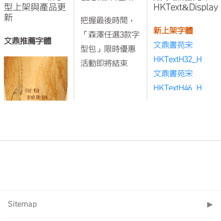
型上架與產品更
HKText&Display
新
把握最後時間，
新上架字體
「森澤任選3款字
文鼎推薦字體
文鼎書苑宋
型包」限時優惠
HKTextH32_H
活動即將結束
文鼎書苑宋
HKTextH46_H
文鼎iFontCloud
文鼎書苑宋
在2024/10/1開始
HKDisplayH16_M
提供森澤字型的
文鼎書苑宋
租賃服務，服務
HKDisplayH32_M
內容包含以下三
文鼎書苑宋
個方案：
HKDisplayH46_M
1.森澤任選3
文鼎飛鳥圓體
文鼎書苑宋
Sitemap
▶
款字型包：
Big5Min D
HKDisplayH62_M