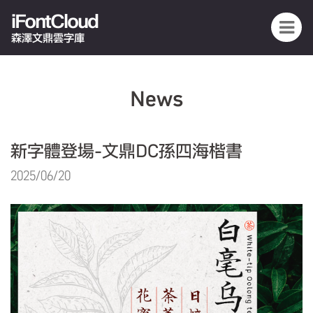
iFontCloud
森澤文鼎雲字庫
News
新字體登場-文鼎DC孫四海楷書
2025/06/20