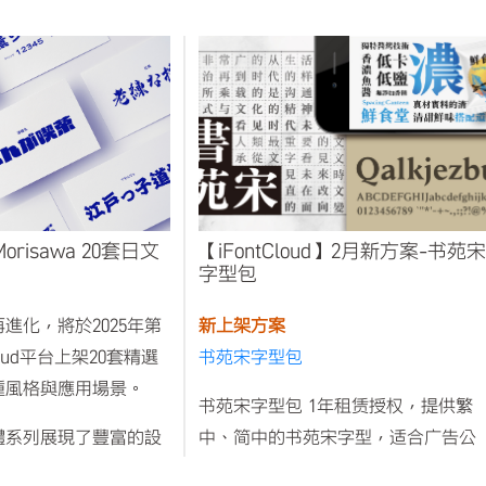
risawa 20套日文
【iFontCloud】2月新方案-书苑宋
字型包
進化，將於2025年第
新上架方案
loud平台上架20套精選
书苑宋字型包
種風格與應用場景。
书苑宋字型包 1年租赁授权，提供繁
體系列展現了豐富的設
中、简中的书苑宋字型，适合广告公
司、设计师等为第三方提供设计、印