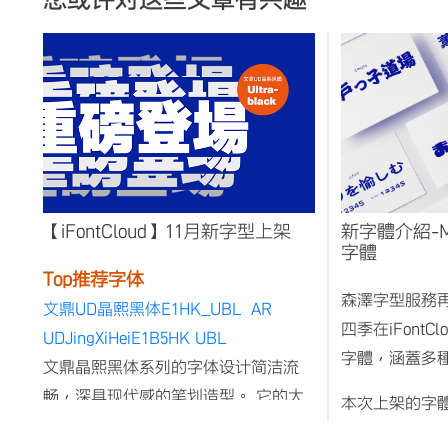
【iFontCloud】11月新字型上架
新字體介紹-Mo
字體
Top推荐字体
森澤字型服務再
文鼎UD晶熙黑体E1HK_UBL AR
四季在iFontC
UDJingXiHeiE1B5HK UBL
字體，涵蓋多
文鼎晶熙黑体系列的字体设计简洁流
畅，深具现代感的笔划造型。 它的大
本次上架的字
字面、大字腔、笔划高视觉延展性设
計多樣性。