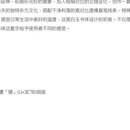
念延伸，取圆形完好的意象，加入粗细对比的交错变化，创作一
为天的独特东方文化，搭配干净利落的高对比度横直笔线条，特
，感受日常生活中美好的温度，这是白玉书体设计的初衷。不仅
书体这套字给予使用者不同的感受。
字體「㹻」(U+3E7B)瑕疵