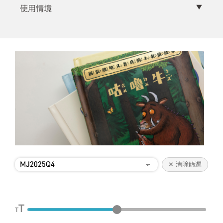
▼
使用情境
✕ 清除篩選
T
T