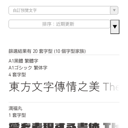
▼
▼
篩選結果有 20 套字型 (10 個字型家族)
A1黑體 繁體字
A1ゴシック 繁体字
4
套字型
東方文字傳情之美 The quick b
満福丸
1
套字型
愛を表現する書体 The qu