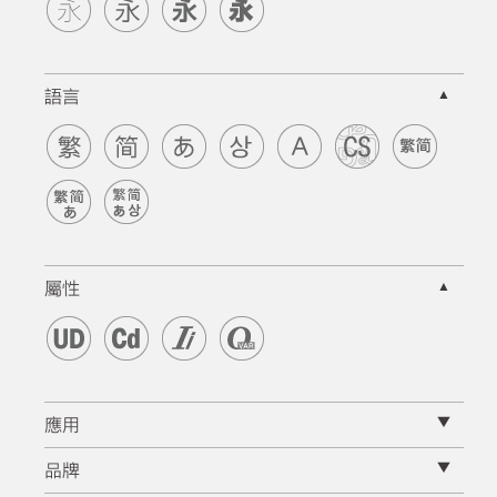
▲
語言
▲
屬性
▼
應用
▼
品牌