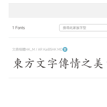
1 Fonts
文鼎楷體HK_M / AR KaiB5HK MD
東方文字傳情之美 The qui