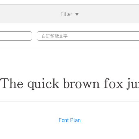
Filter
▼
ck brown fox jumps 
Font Plan