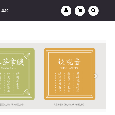
load
Next