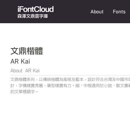
iFontCloud
About
Fonts
森澤文鼎雲字庫
文鼎楷體
AR Kai
About AR Kai
文鼎楷體系列，以傳統楷體為風格及藍本，設計符合台灣及中國市
計，字構樸實秀麗，筆型樸實有力。細、中楷適用於小說、散文書
的文章標題字。