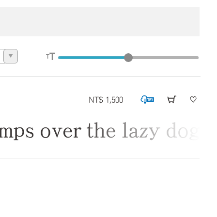
T
T
▼
NT$ 1,500
over the lazy dog.