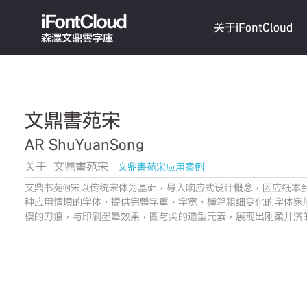
iFontCloud
关于iFontCloud
森澤文鼎雲字庫
文鼎書苑宋
AR ShuYuanSong
关于 文鼎書苑宋
文鼎書苑宋应用案例
文鼎书苑®宋以传统宋体为基础，导入响应式设计概念，因应纸本到屏幕
种应用情境的字体，提供完整字重、字宽、横笔粗细变化的字体家
模的刀痕，与印刷墨晕效果，圆与尖的造型元素，展现出刚柔并济