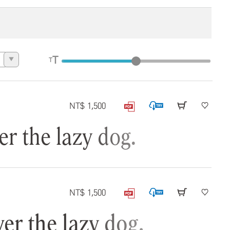
T
T
▼
NT$ 1,500
the lazy dog.
NT$ 1,500
 the lazy dog.