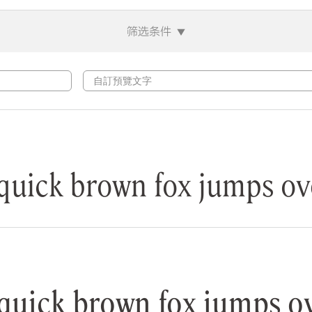
筛选条件
▼
 brown fox jumps over 
 brown fox jumps over