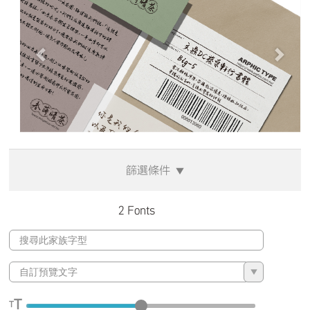
Previous
Next
篩選條件
▼
2 Fonts
▼
T
T