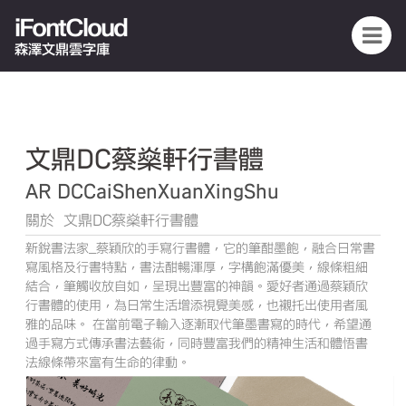
iFontCloud
森澤文鼎雲字庫
文鼎DC蔡燊軒行書體
AR DCCaiShenXuanXingShu
關於 文鼎DC蔡燊軒行書體
新銳書法家_蔡穎欣的手寫行書體，它的筆酣墨飽，融合日常書
寫風格及行書特點，書法酣暢渾厚，字構飽滿優美，線條粗細
結合，筆觸收放自如，呈現出豐富的神韻。愛好者通過蔡穎欣
行書體的使用，為日常生活增添視覺美感，也襯托出使用者風
雅的品味。 在當前電子輸入逐漸取代筆墨書寫的時代，希望通
過手寫方式傳承書法藝術，同時豐富我們的精神生活和體悟書
法線條帶來富有生命的律動。