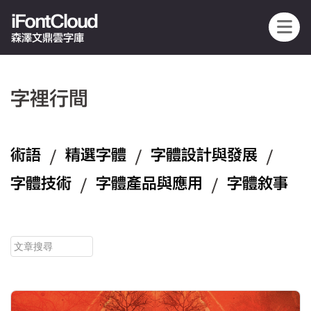
iFontCloud
森澤文鼎雲字庫
字裡行間
術語
/
精選字體
/
字體設計與發展
/
字體技術
/
字體產品與應用
/
字體敘事