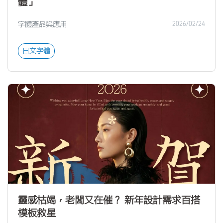
體」
字體產品與應用
2026/02/24
日文字體
靈感枯竭，老闆又在催？ 新年設計需求百搭
模板救星