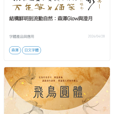
結構鮮明到流動自然：森澤Glow與澄月
字體產品與應用
2026/04/28
森澤
日文字體