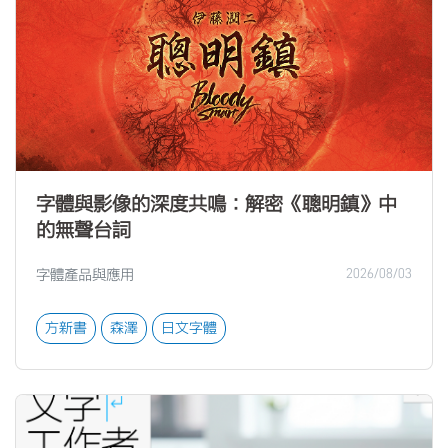
字體與影像的深度共鳴：解密《聰明鎮》中
的無聲台詞
字體產品與應用
2026/08/03
方新書
森澤
日文字體