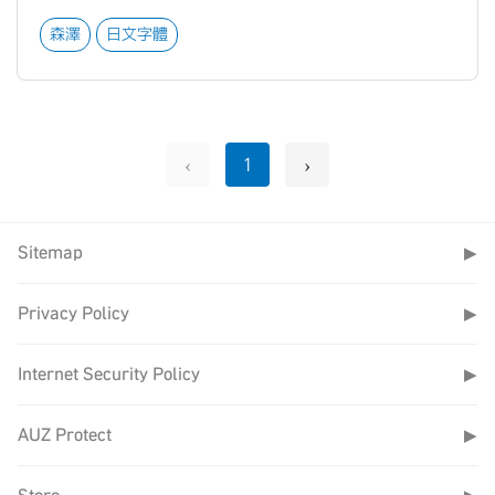
森澤
日文字體
‹
›
1
Sitemap
▶
Privacy Policy
▶
Internet Security Policy
▶
AUZ Protect
▶