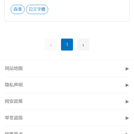
森澤
日文字體
‹
›
1
网站地图
▶
隐私声明
▶
网安政策
▶
举发盗版
▶