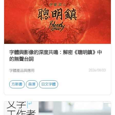
字體與影像的深度共鳴：解密《聰明鎮》中
的無聲台詞
字體產品與應用
2026/08/03
方新書
森澤
日文字體