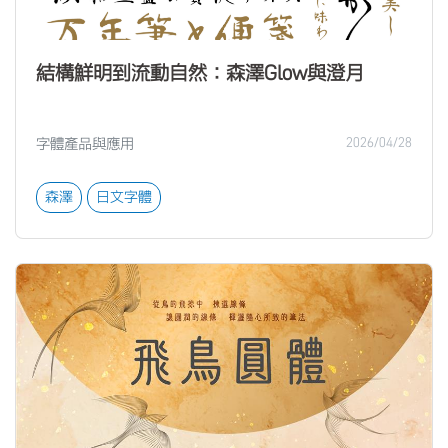
結構鮮明到流動自然：森澤Glow與澄月
字體產品與應用
2026/04/28
森澤
日文字體