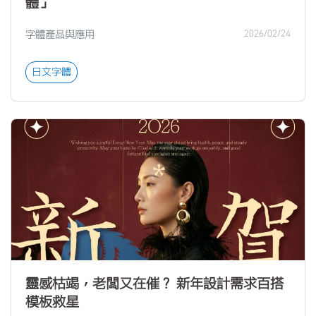
體」
字體產品與應用
2026/02/24
日文字體
靈感枯竭，老闆又在催？ 新年設計需求百搭
模板救星