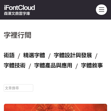
iFontCloud
森澤文鼎雲字庫
字裡行間
術語
/
精選字體
/
字體設計與發展
/
字體技術
/
字體產品與應用
/
字體敘事