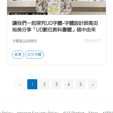
讓我們一起探究UD字體-字體設計師高田
裕美分享「UD數位教科書體」個中由來
字體產品與應用
2026/01/27
森澤
日文字體
‹
›
1
2
3
4
5