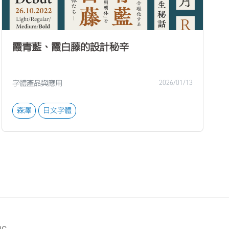
霞青藍、霞白藤的設計秘辛
字體產品與應用
2026/01/13
森澤
日文字體