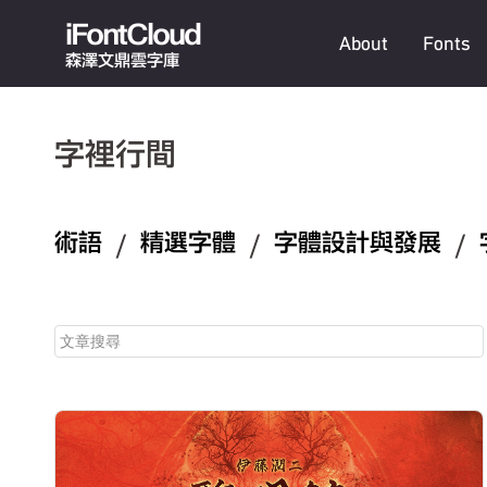
iFontCloud
About
Fonts
森澤文鼎雲字庫
字裡行間
術語
/
精選字體
/
字體設計與發展
/