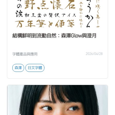
結構鮮明到流動自然：森澤Glow與澄月
字體產品與應用
2026/04/28
森澤
日文字體