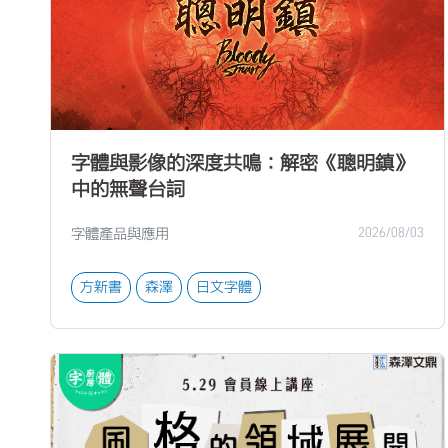
字體與影像的深度共鳴：解密《聰明鎮》
中的無聲台詞
字體產品與應用
2026/08/03
方新書
森澤
日文字體