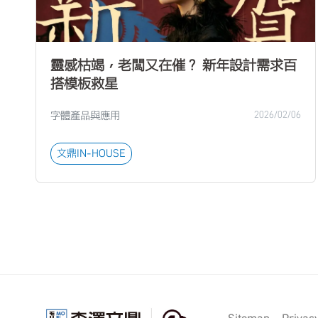
靈感枯竭，老闆又在催？ 新年設計需求百
搭模板救星
字體產品與應用
2026/02/06
文鼎IN-HOUSE