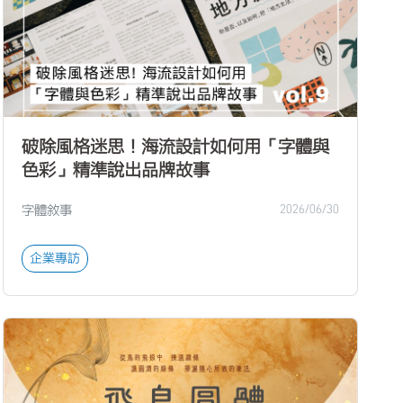
破除風格迷思！海流設計如何用「字體與
色彩」精準說出品牌故事
字體敘事
2026/06/30
企業專訪