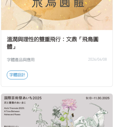
溫潤與理性的雙重飛行：文鼎「飛鳥圓
體」
字體產品與應用
2026/04/08
字體設計