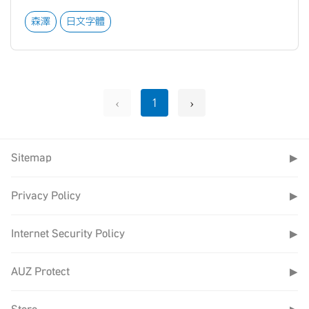
森澤
日文字體
‹
›
1
Sitemap
▶
Privacy Policy
▶
Internet Security Policy
▶
AUZ Protect
▶