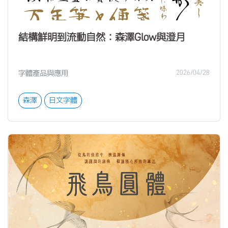
結構鮮明到流動自然：森澤Glow與澄月
字體產品與應用
2026/04/28
森澤
日文字體