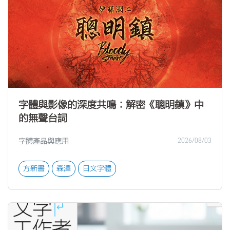
字體與影像的深度共鳴：解密《聰明鎮》中
的無聲台詞
字體產品與應用
2026/08/03
方新書
森澤
日文字體