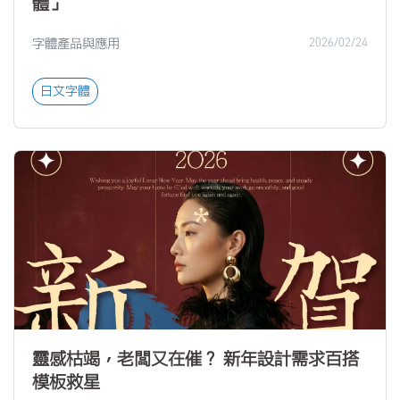
體」
字體產品與應用
2026/02/24
日文字體
靈感枯竭，老闆又在催？ 新年設計需求百搭
模板救星