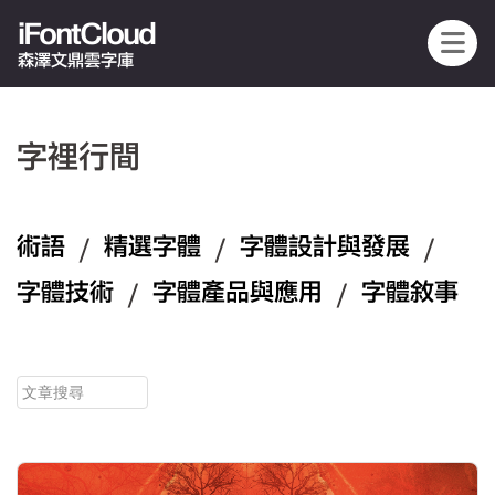
iFontCloud
森澤文鼎雲字庫
字裡行間
術語
/
精選字體
/
字體設計與發展
/
字體技術
/
字體產品與應用
/
字體敘事