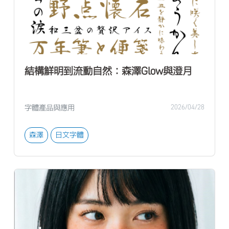
結構鮮明到流動自然：森澤Glow與澄月
字體產品與應用
2026/04/28
森澤
日文字體