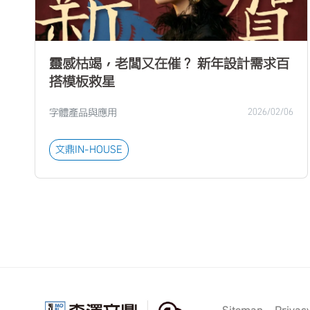
靈感枯竭，老闆又在催？ 新年設計需求百
搭模板救星
字體產品與應用
2026/02/06
文鼎IN-HOUSE