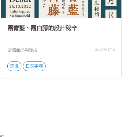
霞青藍、霞白藤的設計秘辛
字體產品與應用
2026/01/13
森澤
日文字體