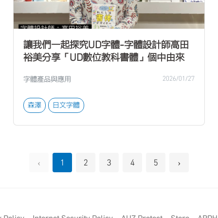
讓我們一起探究UD字體-字體設計師高田
裕美分享「UD數位教科書體」個中由來
字體產品與應用
2026/01/27
森澤
日文字體
‹
›
1
2
3
4
5