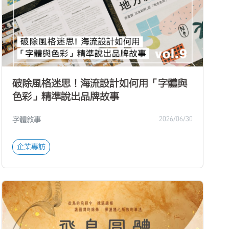
破除風格迷思！海流設計如何用「字體與
色彩」精準說出品牌故事
字體敘事
2026/06/30
企業專訪