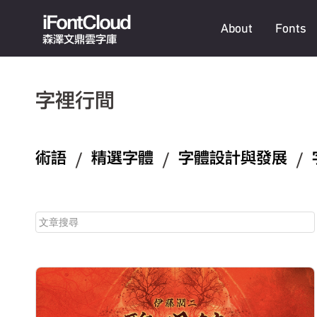
iFontCloud
About
Fonts
森澤文鼎雲字庫
字裡行間
術語
/
精選字體
/
字體設計與發展
/