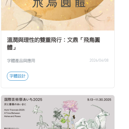
溫潤與理性的雙重飛行：文鼎「飛鳥圓
體」
字體產品與應用
2026/04/08
字體設計