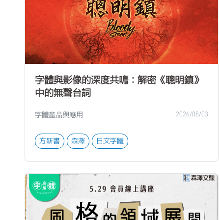
字體與影像的深度共鳴：解密《聰明鎮》
中的無聲台詞
字體產品與應用
2026/08/03
方新書
森澤
日文字體