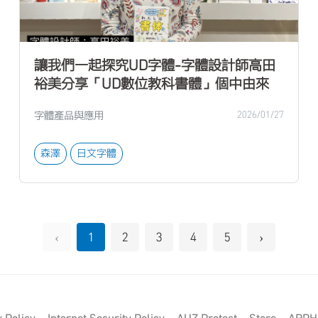
讓我們一起探究UD字體-字體設計師高田
裕美分享「UD數位教科書體」個中由來
字體產品與應用
2026/01/27
森澤
日文字體
‹
›
1
2
3
4
5