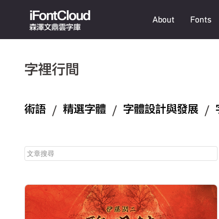
iFontCloud
About
Fonts
森澤文鼎雲字庫
字裡行間
術語
/
精選字體
/
字體設計與發展
/