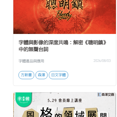
字體與影像的深度共鳴：解密《聰明鎮》
中的無聲台詞
字體產品與應用
2026/08/03
方新書
森澤
日文字體