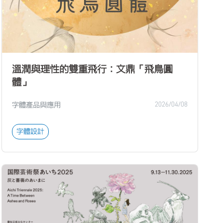
溫潤與理性的雙重飛行：文鼎「飛鳥圓
體」
字體產品與應用
2026/04/08
字體設計