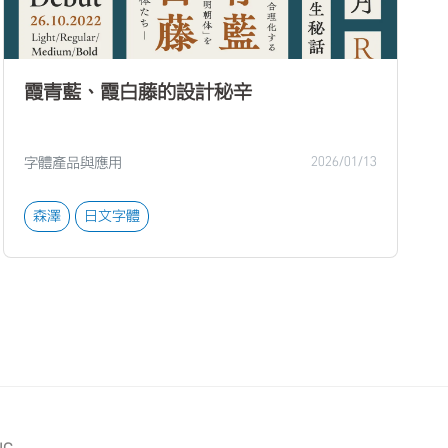
霞青藍、霞白藤的設計秘辛
字體產品與應用
2026/01/13
森澤
日文字體