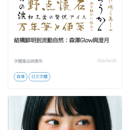
結構鮮明到流動自然：森澤Glow與澄月
字體產品與應用
2026/04/28
森澤
日文字體