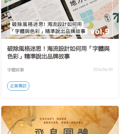
破除風格迷思！海流設計如何用「字體與
色彩」精準說出品牌故事
字體敘事
2026/06/30
企業專訪