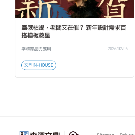
靈感枯竭，老闆又在催？ 新年設計需求百
搭模板救星
字體產品與應用
2026/02/06
文鼎IN-HOUSE