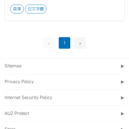
森澤
日文字體
‹
›
1
Sitemap
▶
Privacy Policy
▶
Internet Security Policy
▶
AUZ Protect
▶