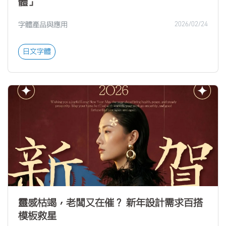
體」
字體產品與應用
2026/02/24
日文字體
靈感枯竭，老闆又在催？ 新年設計需求百搭
模板救星