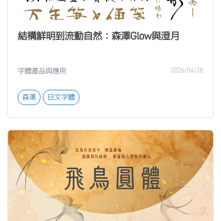
結構鮮明到流動自然：森澤Glow與澄月
字體產品與應用
2026/04/28
森澤
日文字體