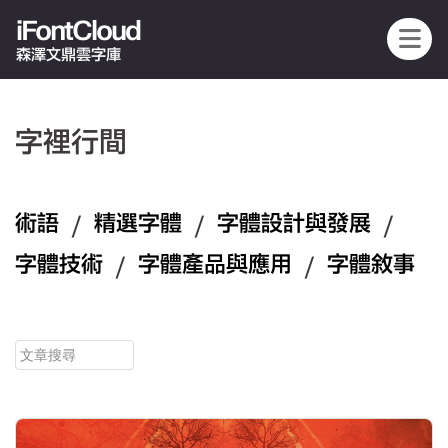
iFontCloud
森澤文鼎雲字庫
字裡行間
術語
/
精選字體
/
字體設計與發展
/
字體技術
/
字體產品與應用
/
字體敘事