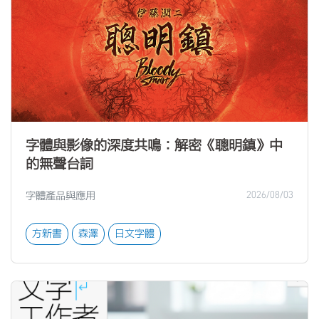
字體與影像的深度共鳴：解密《聰明鎮》中
的無聲台詞
字體產品與應用
2026/08/03
方新書
森澤
日文字體