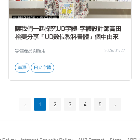
讓我們一起探究UD字體-字體設計師高田
裕美分享「UD數位教科書體」個中由來
字體產品與應用
2026/01/27
森澤
日文字體
‹
›
1
2
3
4
5