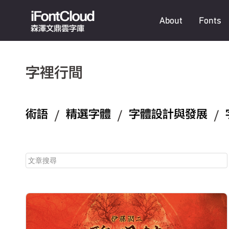
iFontCloud
About
Fonts
森澤文鼎雲字庫
字裡行間
術語
/
精選字體
/
字體設計與發展
/