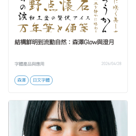
結構鮮明到流動自然：森澤Glow與澄月
字體產品與應用
2026/04/28
森澤
日文字體