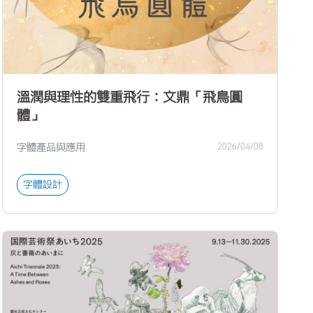
溫潤與理性的雙重飛行：文鼎「飛鳥圓
體」
字體產品與應用
2026/04/08
字體設計