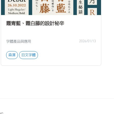
霞青藍、霞白藤的設計秘辛
字體產品與應用
2026/01/13
森澤
日文字體