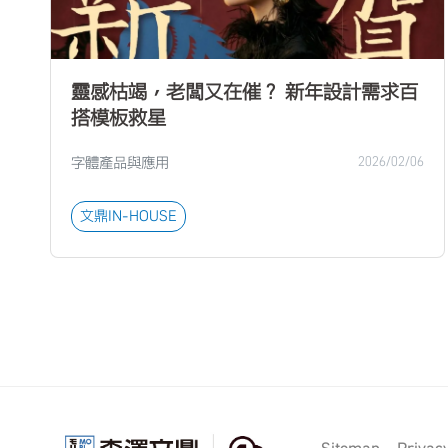
靈感枯竭，老闆又在催？ 新年設計需求百
搭模板救星
字體產品與應用
2026/02/06
文鼎IN-HOUSE