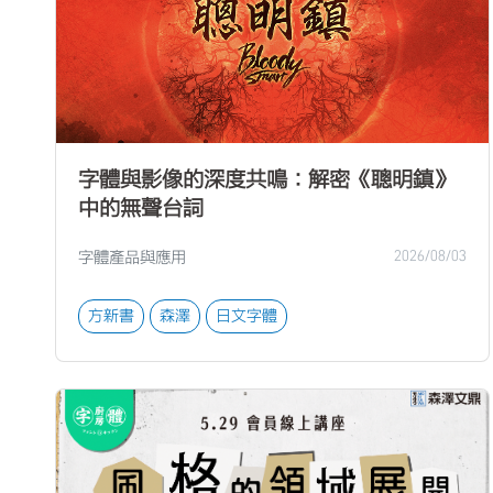
字體與影像的深度共鳴：解密《聰明鎮》
中的無聲台詞
字體產品與應用
2026/08/03
方新書
森澤
日文字體