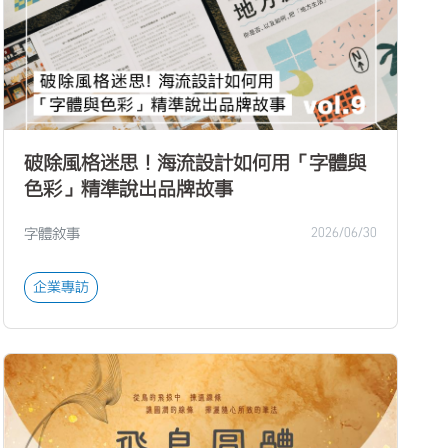
破除風格迷思！海流設計如何用「字體與
色彩」精準說出品牌故事
字體敘事
2026/06/30
企業專訪