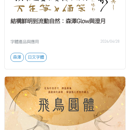
結構鮮明到流動自然：森澤Glow與澄月
字體產品與應用
2026/04/28
森澤
日文字體