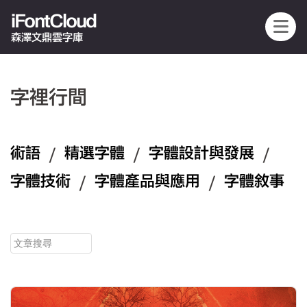
iFontCloud
森澤文鼎雲字庫
字裡行間
術語
/
精選字體
/
字體設計與發展
/
字體技術
/
字體產品與應用
/
字體敘事