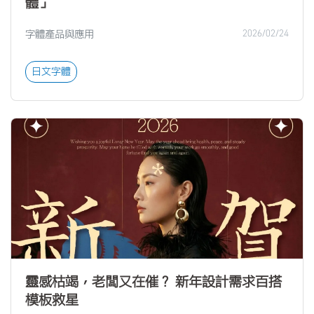
體」
字體產品與應用
2026/02/24
日文字體
靈感枯竭，老闆又在催？ 新年設計需求百搭
模板救星