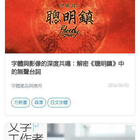
字體與影像的深度共鳴：解密《聰明鎮》中
的無聲台詞
字體產品與應用
2026/08/03
方新書
森澤
日文字體