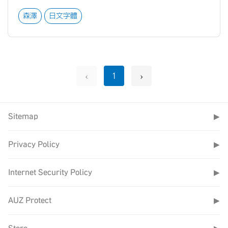
森澤
日文字體
‹
›
1
Sitemap
▶
Privacy Policy
▶
Internet Security Policy
▶
AUZ Protect
▶