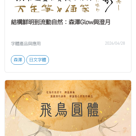
結構鮮明到流動自然：森澤Glow與澄月
字體產品與應用
2026/04/28
森澤
日文字體