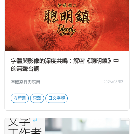
字體與影像的深度共鳴：解密《聰明鎮》中
的無聲台詞
字體產品與應用
2026/08/03
方新書
森澤
日文字體