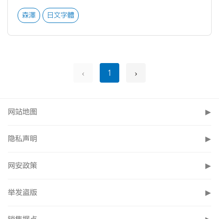
森澤
日文字體
‹
›
1
网站地图
▶
隐私声明
▶
网安政策
▶
举发盗版
▶