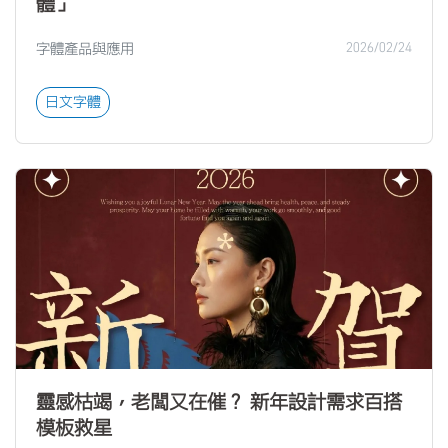
體」
字體產品與應用
2026/02/24
日文字體
靈感枯竭，老闆又在催？ 新年設計需求百搭
模板救星