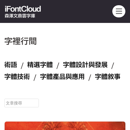
iFontCloud
森澤文鼎雲字庫
字裡行間
術語
/
精選字體
/
字體設計與發展
/
字體技術
/
字體產品與應用
/
字體敘事