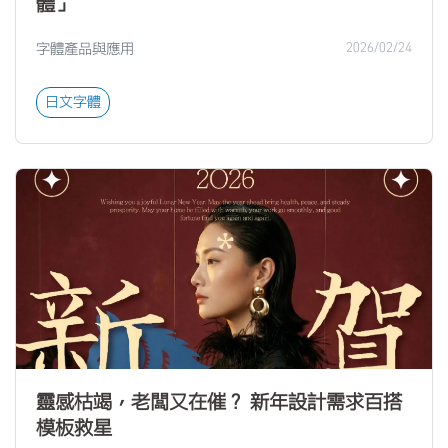
體」
字體產品與應用
2026/02/24
日文字體
靈感枯竭，老闆又在催？ 新年設計需求百搭
模板救星