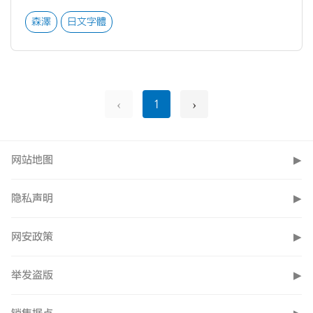
森澤
日文字體
‹
›
1
网站地图
▶
隐私声明
▶
网安政策
▶
举发盗版
▶