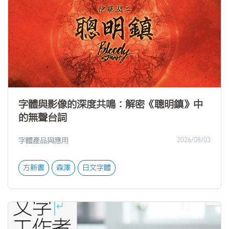
字體與影像的深度共鳴：解密《聰明鎮》中
的無聲台詞
字體產品與應用
2026/08/03
方新書
森澤
日文字體