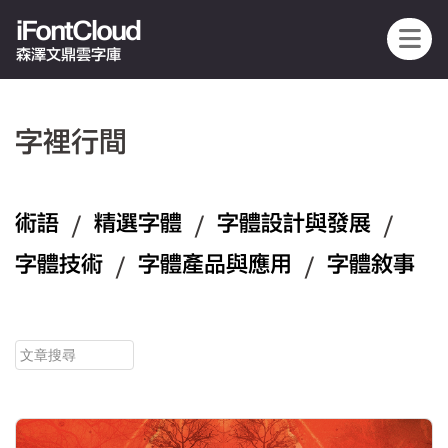
iFontCloud
森澤文鼎雲字庫
字裡行間
術語
/
精選字體
/
字體設計與發展
/
字體技術
/
字體產品與應用
/
字體敘事