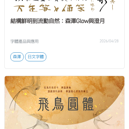
結構鮮明到流動自然：森澤Glow與澄月
字體產品與應用
2026/04/28
森澤
日文字體