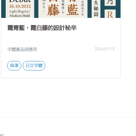
霞青藍、霞白藤的設計秘辛
字體產品與應用
2026/01/13
森澤
日文字體