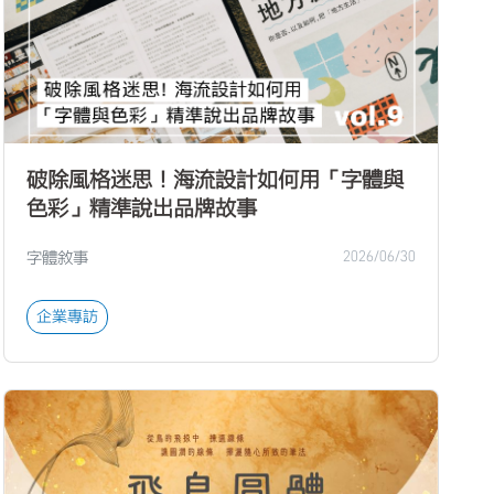
破除風格迷思！海流設計如何用「字體與
色彩」精準說出品牌故事
字體敘事
2026/06/30
企業專訪