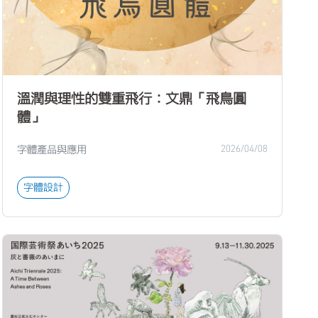
溫潤與理性的雙重飛行：文鼎「飛鳥圓
體」
字體產品與應用
2026/04/08
字體設計