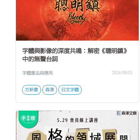
字體與影像的深度共鳴：解密《聰明鎮》
中的無聲台詞
字體產品與應用
2026/08/03
方新書
森澤
日文字體