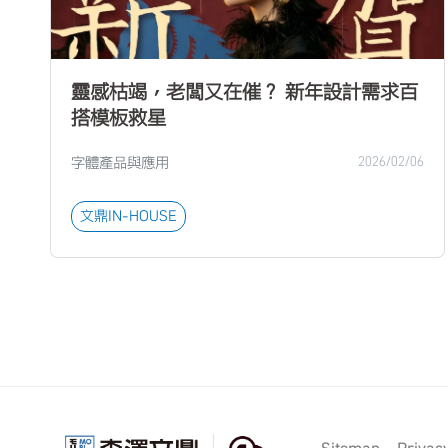
靈感枯竭，老闆又在催？ 新年設計需求百
搭模板救星
字體產品與應用
2026/02/06
文鼎IN-HOUSE