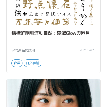
結構鮮明到流動自然：森澤Glow與澄月
字體產品與應用
2026/04/28
森澤
日文字體