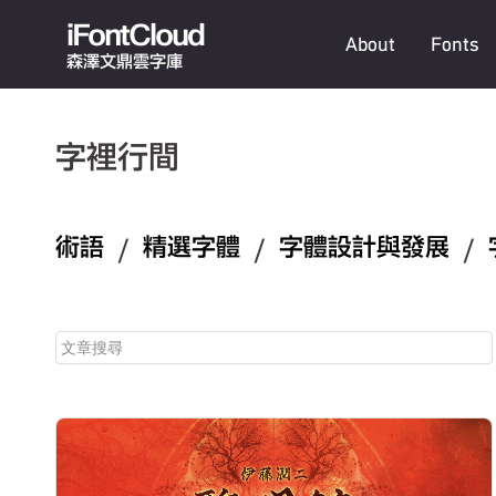
iFontCloud
About
Fonts
森澤文鼎雲字庫
字裡行間
術語
/
精選字體
/
字體設計與發展
/