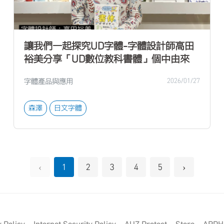
讓我們一起探究UD字體-字體設計師高田
裕美分享「UD數位教科書體」個中由來
字體產品與應用
2026/01/27
森澤
日文字體
‹
›
1
2
3
4
5