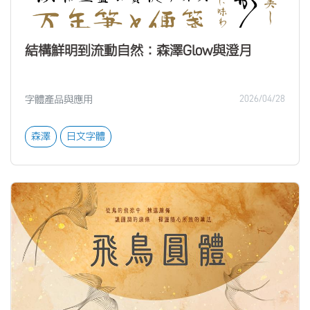
結構鮮明到流動自然：森澤Glow與澄月
字體產品與應用
2026/04/28
森澤
日文字體