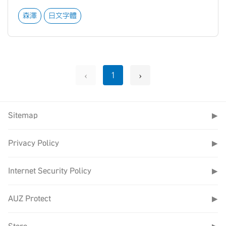
森澤
日文字體
‹
›
1
Sitemap
▶
Privacy Policy
▶
Internet Security Policy
▶
AUZ Protect
▶