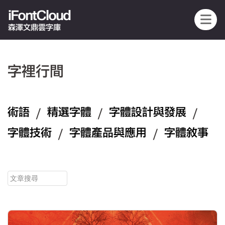
iFontCloud
森澤文鼎雲字庫
字裡行間
術語
/
精選字體
/
字體設計與發展
/
字體技術
/
字體產品與應用
/
字體敘事