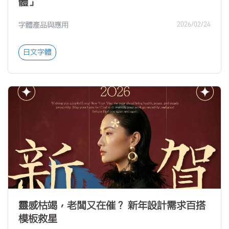
體」
字體產品與應用
2026/02/24
日文字體
靈感枯竭，老闆又在催？ 新年設計需求百搭
模板救星