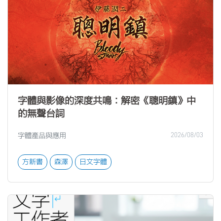
字體與影像的深度共鳴：解密《聰明鎮》中
的無聲台詞
字體產品與應用
2026/08/03
方新書
森澤
日文字體