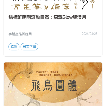
結構鮮明到流動自然：森澤Glow與澄月
字體產品與應用
2026/04/28
森澤
日文字體