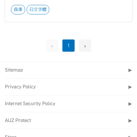
森澤
日文字體
‹
›
1
Sitemap
▶
Privacy Policy
▶
Internet Security Policy
▶
AUZ Protect
▶