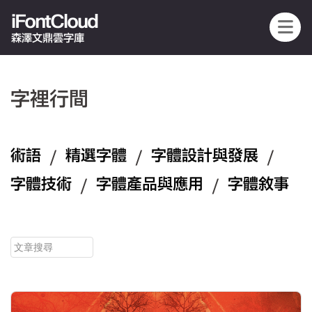
iFontCloud
森澤文鼎雲字庫
字裡行間
術語
/
精選字體
/
字體設計與發展
/
字體技術
/
字體產品與應用
/
字體敘事