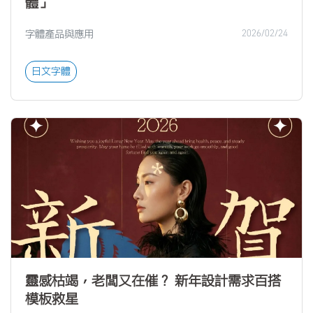
體」
字體產品與應用
2026/02/24
日文字體
靈感枯竭，老闆又在催？ 新年設計需求百搭
模板救星