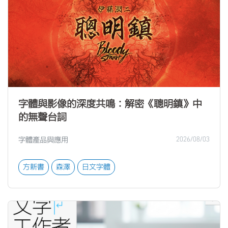
字體與影像的深度共鳴：解密《聰明鎮》中
的無聲台詞
字體產品與應用
2026/08/03
方新書
森澤
日文字體