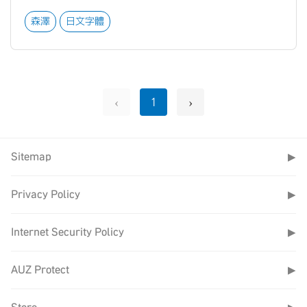
森澤
日文字體
‹
›
1
Sitemap
▶
Privacy Policy
▶
Internet Security Policy
▶
AUZ Protect
▶