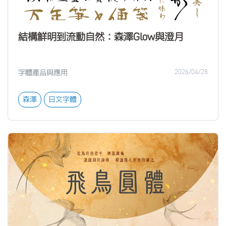
結構鮮明到流動自然：森澤Glow與澄月
字體產品與應用
2026/04/28
森澤
日文字體