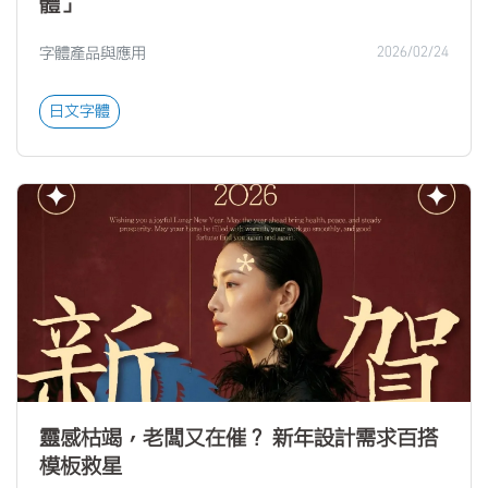
體」
字體產品與應用
2026/02/24
日文字體
靈感枯竭，老闆又在催？ 新年設計需求百搭
模板救星