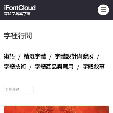
iFontCloud
森澤文鼎雲字庫
字裡行間
術語
/
精選字體
/
字體設計與發展
/
字體技術
/
字體產品與應用
/
字體敘事