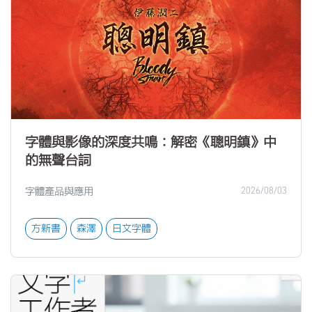
字體與影像的深度共鳴：解密《聰明鎮》中
的無聲台詞
字體產品與應用
2026/08/03
方新書
森澤
日文字體