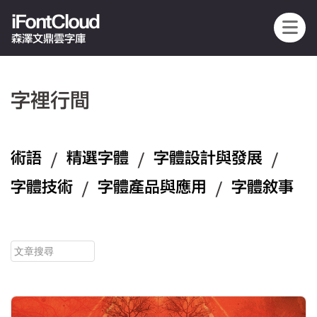
iFontCloud
森澤文鼎雲字庫
字裡行間
術語
/
精選字體
/
字體設計與發展
/
字體技術
/
字體產品與應用
/
字體敘事