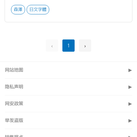
森澤
日文字體
‹
›
1
网站地图
▶
隐私声明
▶
网安政策
▶
举发盗版
▶