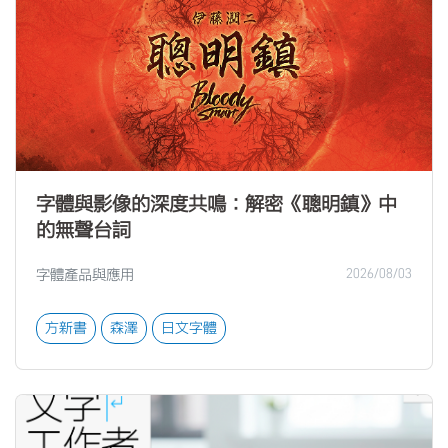
字體與影像的深度共鳴：解密《聰明鎮》中
的無聲台詞
字體產品與應用
2026/08/03
方新書
森澤
日文字體