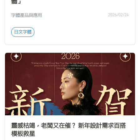
體」
字體產品與應用
2026/02/24
日文字體
靈感枯竭，老闆又在催？ 新年設計需求百搭
模板救星