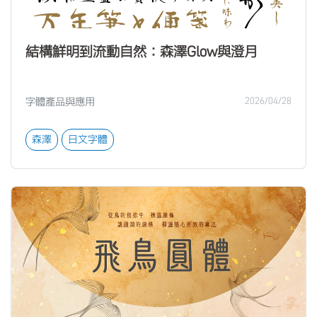
結構鮮明到流動自然：森澤Glow與澄月
字體產品與應用
2026/04/28
森澤
日文字體