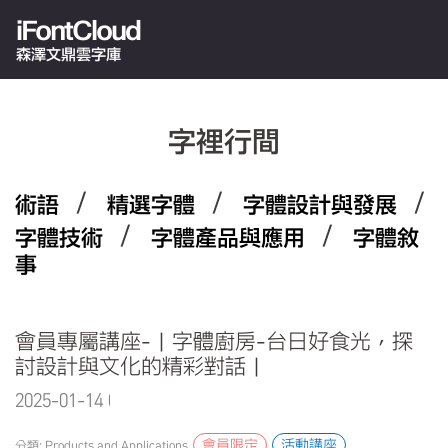
iFontCloud
森澤文鼎雲字庫
字裡行間
/
/
/
術語
精選字體
字體設計與發展
/
/
字體技術
字體產品與應用
字體敘
事
會員專屬講座-｜字體廚房-台日好食光，探
討設計與文化的精彩對話｜
2025-01-14 00:00:00.0
會員限定
活動講座
分類: Products and Applications