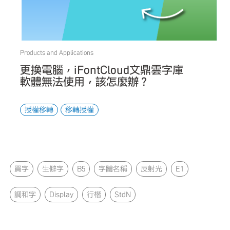
Products and Applications
更換電腦，iFontCloud文鼎雲字庫
軟體無法使用，該怎麼辦？
授權移轉
移轉授權
買字
生僻字
B5
字體名稱
反射光
E1
調和字
Display
行楷
StdN