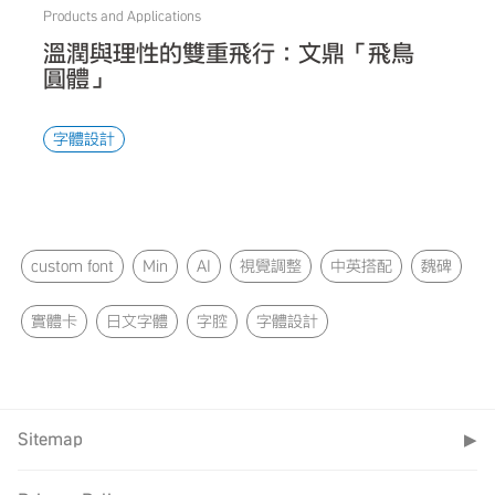
Products and Applications
溫潤與理性的雙重飛行：文鼎「飛鳥
圓體」
字體設計
custom font
Min
AI
視覺調整
中英搭配
魏碑
實體卡
日文字體
字腔
字體設計
Sitemap
▶