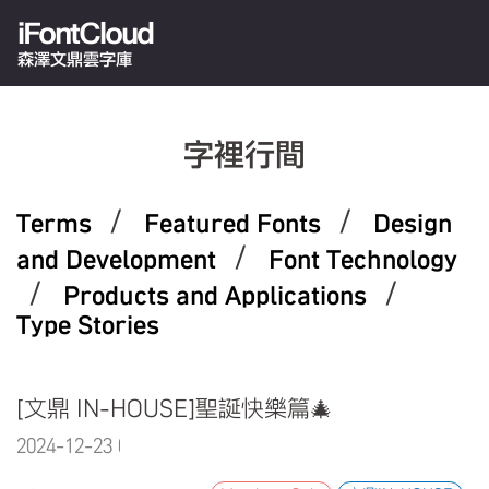
iFontCloud
森澤文鼎雲字庫
字裡行間
/
/
Terms
Featured Fonts
Design
/
and Development
Font Technology
/
/
Products and Applications
Type Stories
[文鼎 IN-HOUSE]聖誕快樂篇🎄
2024-12-23 09:16:15.0