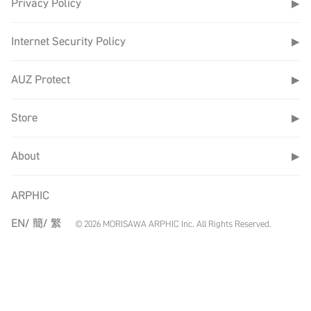
Privacy Policy
▶
Internet Security Policy
▶
AUZ Protect
▶
Store
▶
About
▶
ARPHIC
EN/
簡/
繁
© 2026 MORISAWA ARPHIC Inc. All Rights Reserved.