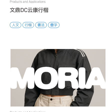
Products and Applications
文鼎DC云康行楷
人文
行楷
書法
疊字