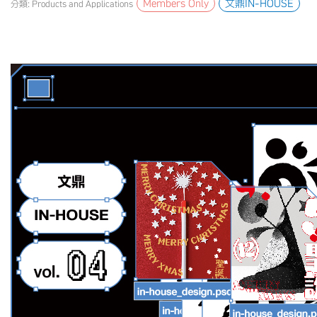
Members Only
文鼎IN-HOUSE
分類: Products and Applications