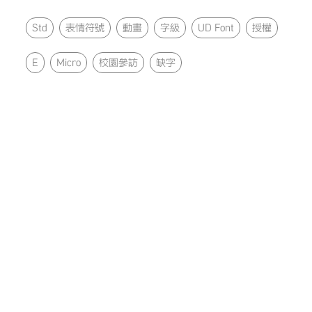
Std
表情符號
動畫
字級
UD Font
授權
E
Micro
校園參訪
缺字