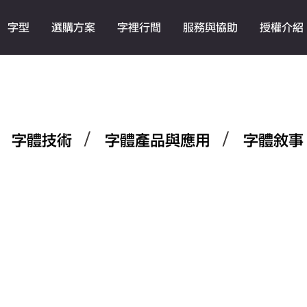
字型
選購方案
字裡行間
服務與協助
授權介紹
/
/
/
字體技術
字體產品與應用
字體敘事