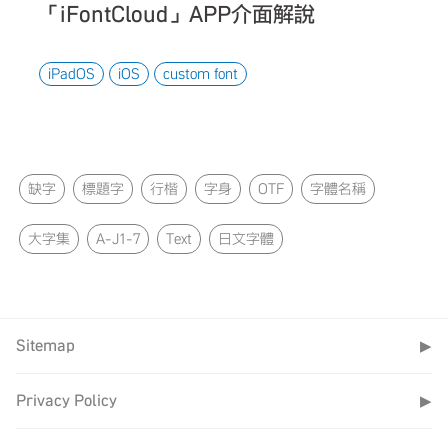
「iFontCloud」APP介面解說
iPadOS
iOS
custom font
缺字
標題字
行楷
字身
OTF
字體名稱
大字集
A-J1-7
Text
日文字體
Sitemap
▶
Privacy Policy
▶