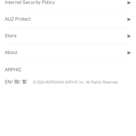
Internet Security Policy
▶
AUZ Protect
▶
Store
▶
About
▶
ARPHIC
EN/
簡/
繁
© 2026 MORISAWA ARPHIC Inc. All Rights Reserved.