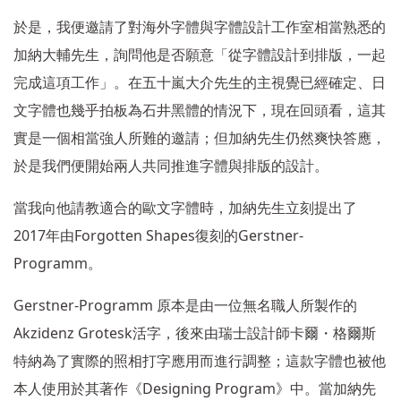
於是，我便邀請了對海外字體與字體設計工作室相當熟悉的
加納大輔先生，詢問他是否願意「從字體設計到排版，一起
完成這項工作」。在五十嵐大介先生的主視覺已經確定、日
文字體也幾乎拍板為石井黑體的情況下，現在回頭看，這其
實是一個相當強人所難的邀請；但加納先生仍然爽快答應，
於是我們便開始兩人共同推進字體與排版的設計。
當我向他請教適合的歐文字體時，加納先生立刻提出了
2017
Forgotten Shapes
Gerstner-
年由
復刻的
Programm
。
Gerstner-Programm
原本是由一位無名職人所製作的
Akzidenz Grotesk
活字，後來由瑞士設計師卡爾・格爾斯
特納為了實際的照相打字應用而進行調整；這款字體也被他
Designing Program
本人使用於其著作《
》中。當加納先