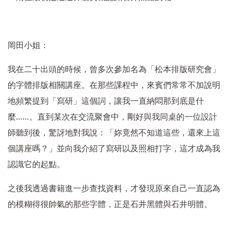
岡田小姐：
我在二十出頭的時候，曾多次參加名為「松本排版研究會」
的字體排版相關講座。在那些課程中，來賓們常常不加說明
地頻繁提到「寫研」這個詞，讓我一直納悶那到底是什
……
麼
。直到某次在交流聚會中，剛好與我同桌的一位設計
師聽到後，驚訝地對我說：「妳竟然不知道這些，還來上這
個講座嗎？」並向我介紹了寫研以及照相打字，這才成為我
認識它的起點。
之後我透過書籍進一步查找資料，才發現原來自己一直認為
的模糊得很帥氣的那些字體，正是石井黑體與石井明體。