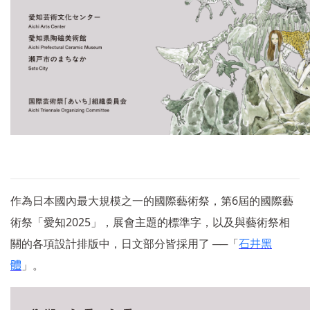
6
作為日本國內最大規模之一的國際藝術祭，第
屆的國際藝
2025
術祭「愛知
」，展會主題的標準字，以及與藝術祭相
──
關的各項設計排版中，日文部分皆採用了
「
石井黑
體
」。