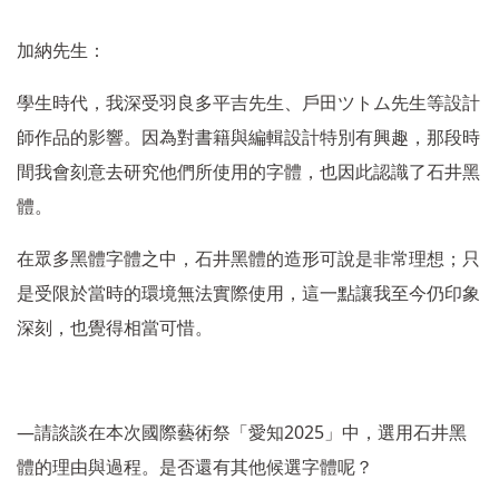
加納先生：
學生時代，我深受羽良多平吉先生、戶田ツトム先生等設計
師作品的影響。因為對書籍與編輯設計特別有興趣，那段時
間我會刻意去研究他們所使用的字體，也因此認識了石井黑
體。
在眾多黑體字體之中，石井黑體的造形可說是非常理想；只
是受限於當時的環境無法實際使用，這一點讓我至今仍印象
深刻，也覺得相當可惜。
―
2025
請談談在本次國際藝術祭「愛知
」中，選用石井黑
體的理由與過程。是否還有其他候選字體呢？