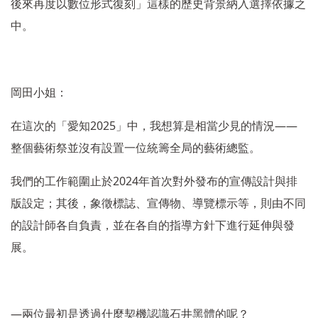
後來再度以數位形式復刻」這樣的歷史背景納入選擇依據之
中。
岡田小姐：
2025
——
在這次的「愛知
」中，我想算是相當少見的情況
整個藝術祭並沒有設置一位統籌全局的藝術總監。
2024
我們的工作範圍止於
年首次對外發布的宣傳設計與排
版設定；其後，象徵標誌、宣傳物、導覽標示等，則由不同
的設計師各自負責，並在各自的指導方針下進行延伸與發
展。
―
兩位最初是透過什麼契機認識石井黑體的呢？