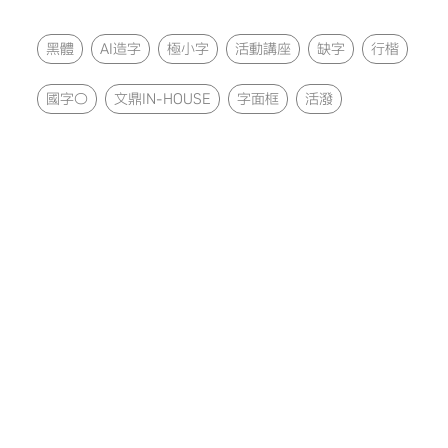
黑體
AI造字
極小字
活動講座
缺字
行楷
國字〇
文鼎IN-HOUSE
字面框
活潑