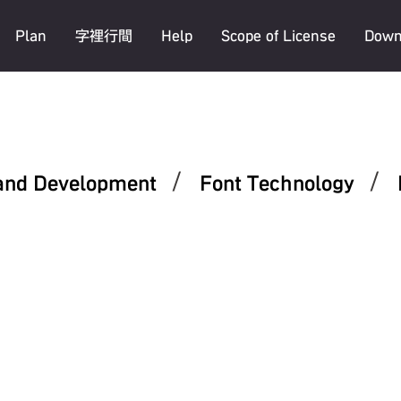
Plan
字裡行間
Help
Scope of License
Down
/
/
and Development
Font Technology