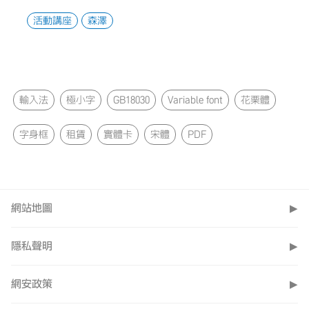
活動講座
森澤
輸入法
極小字
GB18030
Variable font
花栗體
字身框
租賃
實體卡
宋體
PDF
網站地圖
▶
隱私聲明
▶
網安政策
▶