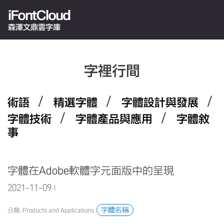
iFontCloud
森澤文鼎雲字庫
字裡行間
/
/
/
術語
精選字體
字體設計與發展
/
/
字體技術
字體產品與應用
字體敘
事
字體在Adobe軟體字元面版中的呈現
2021-11-09 09:58:03.0
字體名稱
分類: Products and Applications