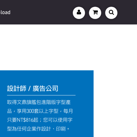
load
設計師 / 廣告公司
取得文鼎旗艦包進階版字型產
品，享用300套以上字型，每月
只要NT$816起；您可以使用字
型為任何企業作設計、印刷。