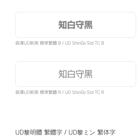
知白守黑
森澤UD新黑 標準繁體 B / UD ShinGo Std TC B
知白守黑
森澤UD新黑 標準繁體 R / UD ShinGo Std TC R
UD黎明體 繁體字 / UD黎ミン 繁体字