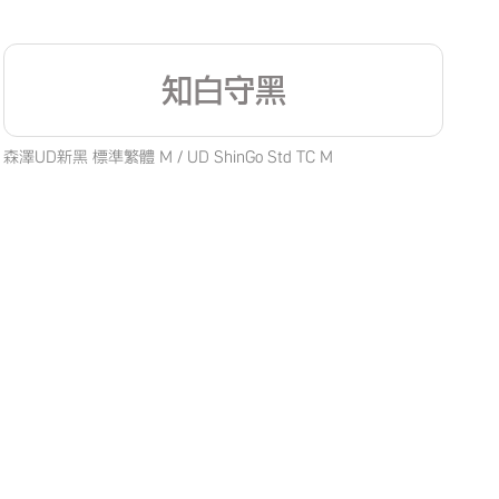
知白守黑
森澤UD新黑 標準繁體 M / UD ShinGo Std TC M