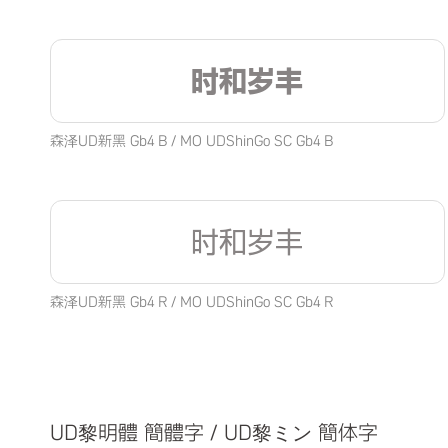
时和岁丰
森泽UD新黑 Gb4 B / MO UDShinGo SC Gb4 B
时和岁丰
森泽UD新黑 Gb4 R / MO UDShinGo SC Gb4 R
UD黎明體 簡體字 / UD黎ミン 簡体字