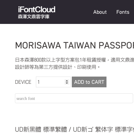
iFontCloud
About
Fonts
森澤文鼎雲字庫
MORISAWA TAIWAN PASSPOR
日本森澤800款以上字型方案包1年租賃授權，適用文
設計師等為第三方提供設計、印刷使用。
DEVICE
ADD to CART
UD新黑體 標準繁體 / UD新ゴ 繁体字 標準