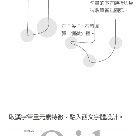
勾筆的下方轉折與尾
端收筆皆為圓弧。
左 " 尖 "；右斜圓
弧二側微外擴。
取漢字筆畫元素特徵，融入西文字體設計。