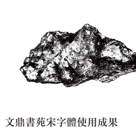
文鼎書苑宋字體使用成果