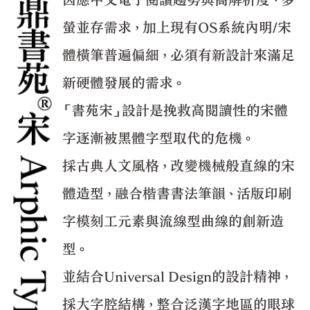
因應中文電子閱讀趨勢與高解析度、多
螢並存需求，加上現有OS系統內明/宋
體橫筆普遍偏細，必須有新設計來滿足
新硬體發展的需求。
「書苑宋」設計是挽救高閱讀性的宋體
字逐漸被黑體字型取代的危機。
採古典人文風格，改變機械般直線的宋
體造型，融合楷書書法筆韻、活版印刷
字模刻工元素與流線型曲線的創新造
型。
並結合Universal Design的設計精神，
採大字腔結構，整合泛漢字地區的眼球