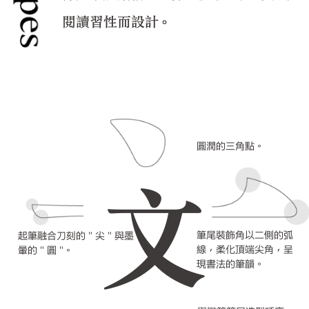
閱讀習性而設計。
圓潤的三角點。
文
筆尾裝飾角以二側的弧
起筆融合刀刻的 " 尖 " 與墨
線，柔化頂端尖角，呈
暈的 " 圓 "。
現書法的筆韻。