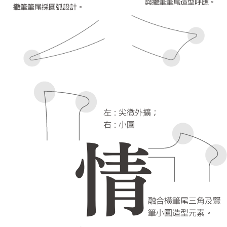
與撇筆筆尾造型呼應。
撇筆筆尾採圓弧設計。
左 : 尖微外擴；
右 : 小圓
情
融合橫筆尾三角及豎
筆小圓造型元素。