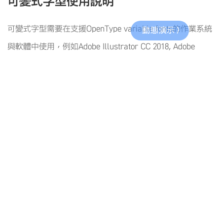
可變式字型使用說明
可變式字型需要在支援OpenType variable fonts的作業系統
與軟體中使用，例如Adobe Illustrator CC 2018, Adobe
Photoshop CC 2018, Adobe InDesign CC 2019, Chrome 66,
Safari 11(macOS10.13, iOS11), Windows 10 1709,
FreeType 2.8等以上版本的作業系統與軟體。
以Adobe Illustrator為例，可以透過在字型清單中尋找變數
字型，或尋找字型名稱旁
圖示的方式找到可變式字型
來使用。另外，在「控制」面板、「字元」面板、「字元樣
式」面板和「段落樣式」面板中按下
標示，即可透過滑
桿控制來調整字型的字重、字寬等可變式字型的屬性設定。